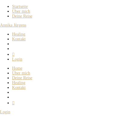
Startseite
Über mich
Deine Reise
Annika Jürgens
Healing
Kontakt

Login
Home
Über mich
Deine Reise
Healing
Kontakt

Login