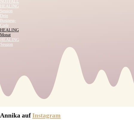
NOTFALL
HEALING
Session
Dein
Business-
Code
HEALING
Monat
HEALING
Session
Annika auf
Instagram