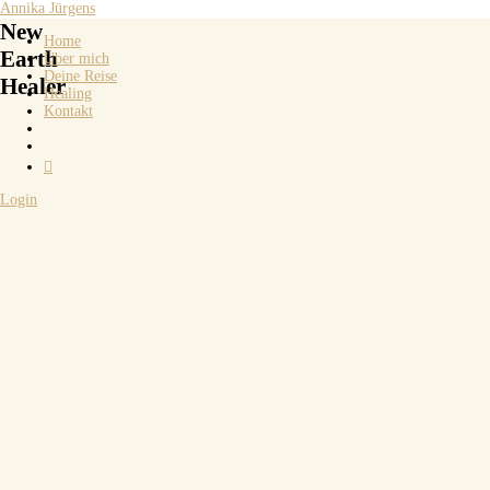
Annika Jürgens
New
Home
Earth
Über mich
Deine Reise
Healer
Healing
Kontakt

Login